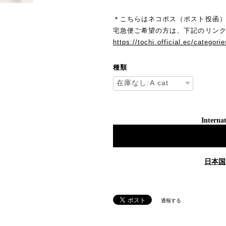
＊こちらはネコポス（ポスト投函
宅急便ご希望の方は、下記のリン
https://tochi.official.ec/categor
種類
Internat
日本国
通報する