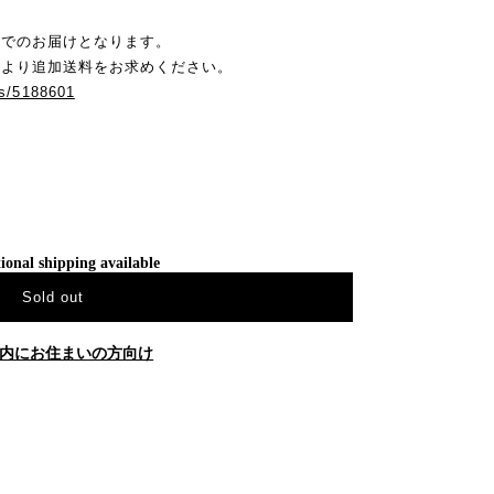
）でのお届けとなります。
クより追加送料をお求めください。
ies/5188601
ional shipping available
Sold out
内にお住まいの方向け